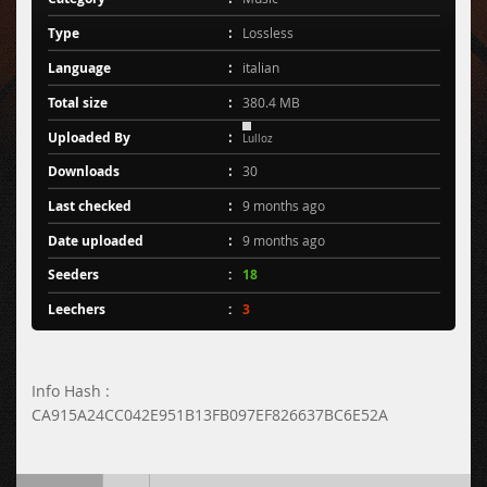
Type
Lossless
Language
italian
Total size
380.4 MB
Uploaded By
Lulloz
Downloads
30
Last checked
9 months ago
Date uploaded
9 months ago
Seeders
18
Leechers
3
Info Hash :
CA915A24CC042E951B13FB097EF826637BC6E52A